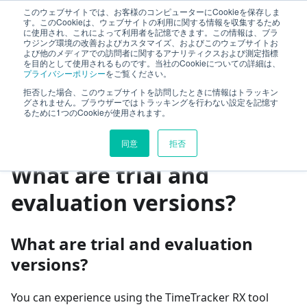
このウェブサイトでは、お客様のコンピューターにCookieを保存しま
TimeTracker Help
す。このCookieは、ウェブサイトの利用に関する情報を収集するため
に使用され、これによって利用者を記憶できます。この情報は、ブラ
ウジング環境の改善およびカスタマイズ、およびこのウェブサイトお
よび他のメディアでの訪問者に関するアナリティクスおよび測定指標
Frequently Asked Questions
を目的として使用されるものです。当社のCookieについての詳細は、
プライバシーポリシー
をご覧ください。
Trial version, evaluation version
拒否した場合、このウェブサイトを訪問したときに情報はトラッキン
グされません。ブラウザーではトラッキングを行わない設定を記憶す
What are trial and evaluation versions?
るために1つのCookieが使用されます。
On this page
同意
拒否
What are trial and
evaluation versions?
What are trial and evaluation
versions?
You can experience using the TimeTracker RX tool