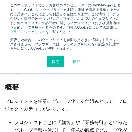
このウェブサイトでは、お客様のコンピューターにCookieを保存しま
TimeTracker RX ヘルプ
す。このCookieは、ウェブサイトの利用に関する情報を収集するため
に使用され、これによって利用者を記憶できます。この情報は、ブラ
ウジング環境の改善およびカスタマイズ、およびこのウェブサイトお
よび他のメディアでの訪問者に関するアナリティクスおよび測定指標
プロジェクト
プロジェクトカテゴリを管理する
を目的として使用されるものです。当社のCookieについての詳細は、
プライバシーポリシー
をご覧ください。
拒否した場合、このウェブサイトを訪問したときに情報はトラッキン
このページの見出し
グされません。ブラウザーではトラッキングを行わない設定を記憶す
るために1つのCookieが使用されます。
プロジェクトカテゴリを管
同意
拒否
理する
概要
プロジェクトを任意にグループ化する仕組みとして、プロ
ジェクトカテゴリがあります。
プロジェクトごとに「顧客」や「業務分野」といった
グループ情報を付加して、任意の観点でグループ化が