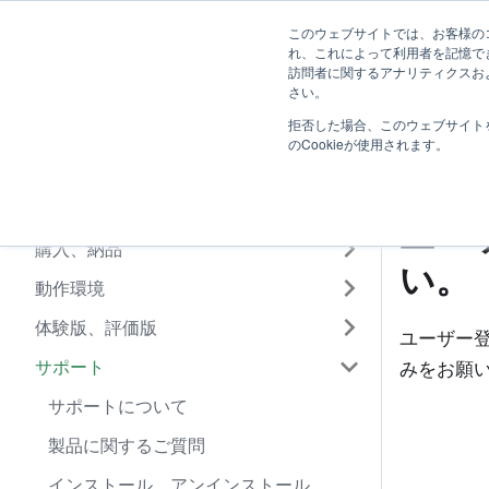
ユーザー向
システム管
このウェブサイトでは、お客様のコ
TimeTracker RX ヘルプ
れ、これによって利用者を記憶で
け
け
訪問者に関するアナリティクスおよ
はじめに
さい。
拒否した場合、このウェブサイト
よくあるご質問
ユ
のCookieが使用されます。
製品の基本情報
ライセンス、エディション
ユー
購入、納品
い。
動作環境
体験版、評価版
ユーザー
サポート
みをお願
サポートについて
製品に関するご質問
インストール、アンインストール