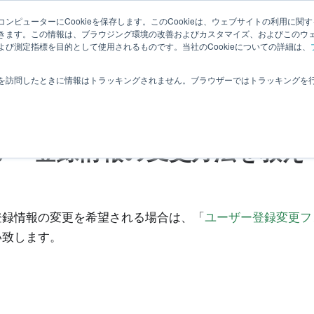
理者向
ナレッ
関連ペー
拡張機
ンピューターにCookieを保存します。このCookieは、ウェブサイトの利用に関
|
ユーザー
きます。この情報は、ブラウジング環境の改善およびカスタマイズ、およびこのウ
ジ
ジ
能
び測定指標を目的として使用されるものです。当社のCookieについての詳細は、
よくあるご質問
サポート
ユーザー登録
を訪問したときに情報はトラッキングされません。ブラウザーではトラッキングを
ーザー登録
ザー登録情報の変更方法を教え
登録情報の変更を希望される場合は、「
ユーザー登録変更フ
い致します。