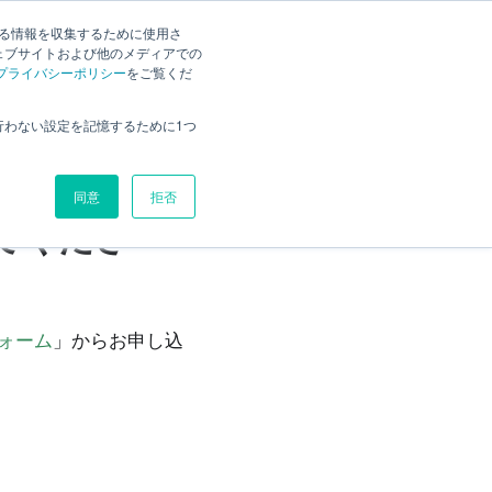
する情報を収集するために使用さ
検索
様の声
Current
日本語
ェブサイトおよび他のメディアでの
プライバシーポリシー
をご覧くだ
ユーザー登録情報の変更方法を
行わない設定を記憶するために1つ
教えてください。
同意
拒否
てくださ
ォーム
」からお申し込