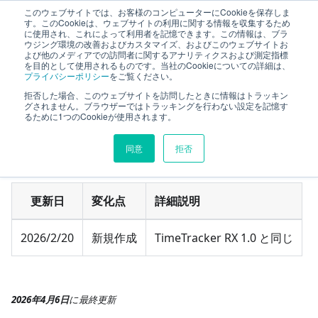
このウェブサイトでは、お客様のコンピューターにCookieを保存しま
ファーストステップガイド
す。このCookieは、ウェブサイトの利用に関する情報を収集するため
に使用され、これによって利用者を記憶できます。この情報は、ブラ
ウジング環境の改善およびカスタマイズ、およびこのウェブサイトお
よび他のメディアでの訪問者に関するアナリティクスおよび測定指標
体験版のご案内
更新履歴
を目的として使用されるものです。当社のCookieについての詳細は、
プライバシーポリシー
をご覧ください。
更新履歴
拒否した場合、このウェブサイトを訪問したときに情報はトラッキン
グされません。ブラウザーではトラッキングを行わない設定を記憶す
るために1つのCookieが使用されます。
体験版でご利用頂く TimeTracker RX を以下に示します。
同意
拒否
(直近の更新順に記載致します)
更新日
変化点
詳細説明
2026/2/20
新規作成
TimeTracker RX 1.0 と同じ
2026年4月6日
に
最終更新