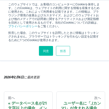
このウェブサイトでは、お客様のコンピューターにCookieを保存しま
TimeTracker RX ヘルプ
す。このCookieは、ウェブサイトの利用に関する情報を収集するため
に使用され、これによって利用者を記憶できます。この情報は、ブラ
ウジング環境の改善およびカスタマイズ、およびこのウェブサイトお
よび他のメディアでの訪問者に関するアナリティクスおよび測定指標
制約事項
制約事項の詳細
を目的として使用されるものです。当社のCookieについての詳細は、
プライバシーポリシー
をご覧ください。
---以下、解消した問題------------------
拒否した場合、このウェブサイトを訪問したときに情報はトラッキン
グされません。ブラウザーではトラッキングを行わない設定を記憶す
---以下、解消した問題---------
るために1つのCookieが使用されます。
---------
同意
拒否
2026年2月6日
に
最終更新
前へ
次へ
データベース名が21
ユーザー名に「,(カン
文字以上の場合、イン
マ)」が含まれる場合、