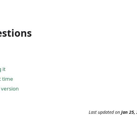
estions
 it
t time
 version
Last updated
on
Jan 25,