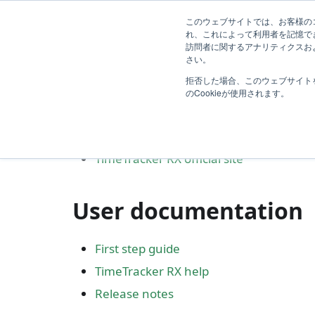
First Step Guide
ガイド
導入効果
Blog
R
このウェブサイトでは、お客様のコ
れ、これによって利用者を記憶で
訪問者に関するアナリティクスおよ
TimeTracker RX 
さい。
拒否した場合、このウェブサイト
のCookieが使用されます。
Product site
TimeTracker RX official site
User documentation
First step guide
TimeTracker RX help
Release notes