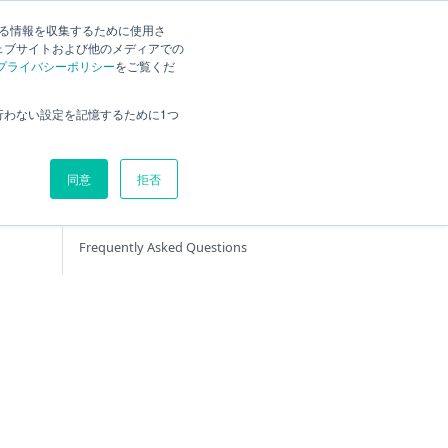
English
Search
する情報を収集するために使用さ
ェブサイトおよび他のメディアでの
プライバシーポリシー
をご覧くだ
Product site
行わない設定を記憶するために1つ
User documentation
Developer documentation
同意
拒否
Administrator documentation
Support Information
Frequently Asked Questions