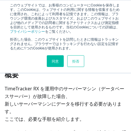
このウェブサイトでは、お客様のコンピューターにCookieを保存しま
サーバー管理ガイド
す。このCookieは、ウェブサイトの利用に関する情報を収集するため
に使用され、これによって利用者を記憶できます。この情報は、ブラ
ウジング環境の改善およびカスタマイズ、およびこのウェブサイトお
よび他のメディアでの訪問者に関するアナリティクスおよび測定指標
サーバーを移行する
故障発生時に移行する
を目的として使用されるものです。当社のCookieについての詳細は、
プライバシーポリシー
をご覧ください。
拒否した場合、このウェブサイトを訪問したときに情報はトラッキン
このページの見出し
グされません。ブラウザーではトラッキングを行わない設定を記憶す
るために1つのCookieが使用されます。
故障発生時に移行する
同意
拒否
概要
TimeTracker RX を運用中のサーバーマシン（データベー
スサーバー）が故障した場合、
新しいサーバーマシンにデータを移行する必要がありま
す。
ここでは、必要な手順を紹介します。