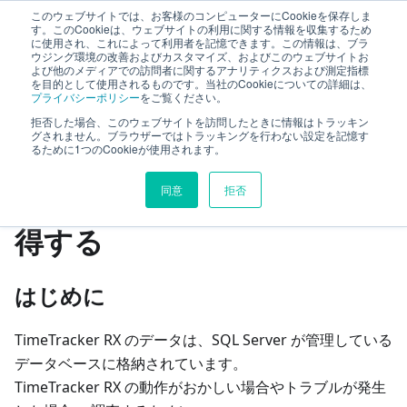
このウェブサイトでは、お客様のコンピューターにCookieを保存しま
サーバー管理ガイド
す。このCookieは、ウェブサイトの利用に関する情報を収集するため
に使用され、これによって利用者を記憶できます。この情報は、ブラ
ウジング環境の改善およびカスタマイズ、およびこのウェブサイトお
よび他のメディアでの訪問者に関するアナリティクスおよび測定指標
Windows Server 向け
を目的として使用されるものです。当社のCookieについての詳細は、
プライバシーポリシー
をご覧ください。
データベースから情報を取得する
拒否した場合、このウェブサイトを訪問したときに情報はトラッキン
グされません。ブラウザーではトラッキングを行わない設定を記憶す
るために1つのCookieが使用されます。
このページの見出し
同意
拒否
データベースから情報を取
得する
はじめに
TimeTracker RX のデータは、SQL Server が管理している
データベースに格納されています。
TimeTracker RX の動作がおかしい場合やトラブルが発生